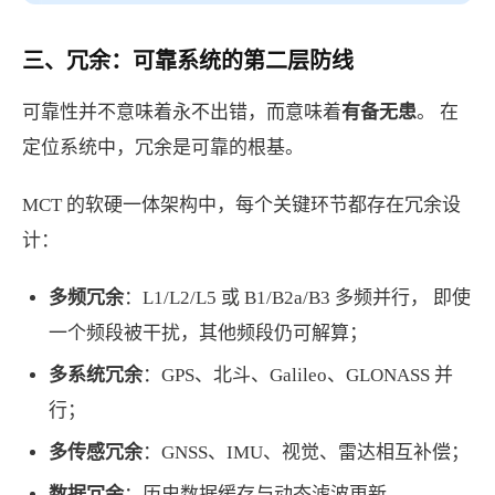
三、冗余：可靠系统的第二层防线
可靠性并不意味着永不出错，而意味着
有备无患
。 在
定位系统中，冗余是可靠的根基。
MCT 的软硬一体架构中，每个关键环节都存在冗余设
计：
多频冗余
：L1/L2/L5 或 B1/B2a/B3 多频并行， 即使
一个频段被干扰，其他频段仍可解算；
多系统冗余
：GPS、北斗、Galileo、GLONASS 并
行；
多传感冗余
：GNSS、IMU、视觉、雷达相互补偿；
数据冗余
：历史数据缓存与动态滤波更新。